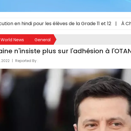
en hindi pour les élèves de la Grade 11 et 12
|
À Chypre 
World News
General
aine n'insiste plus sur l'adhésion à l'OTA
, 2022
|
Reported By :