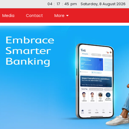
04
:
17
:
46
pm
Saturday, 8 August 2026
Media
Contact
More