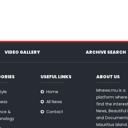
VIDEO GALLERY
ARCHIVE SEARCH
ORIES
USEFUL LINKS
ABOUT US
Mnews.mu is a
tyle
Home
platform where 
ness
All News
find the interes
News, Beautiful
nce &
Contact
and Documenta
nology
Mauritius Island.