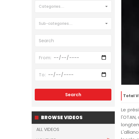
Categories....
Sub-categories....
Total V
Le prés
l'OTAN, 
BROWSE VIDEOS
longtem
ALL VIDEOS
L'allia