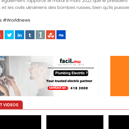
a également rapporté le mardi 8 mars 2022 que le président
es et les civils ukrainiens des bombes russes, bien qu'ils puissen
s
#Worldnews
T VIDEOS