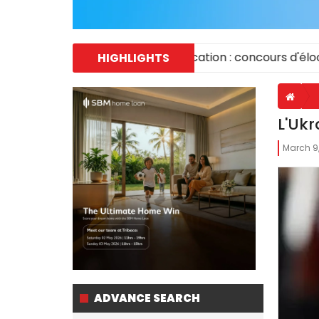
créateurs récompensés
|
Éducation : concours d'élocution 
HIGHLIGHTS
L'Ukr
March 9
ADVANCE SEARCH