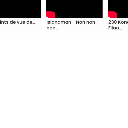
ints de vue de…
Islandman - Non non
230 Kon
non…
Filao…