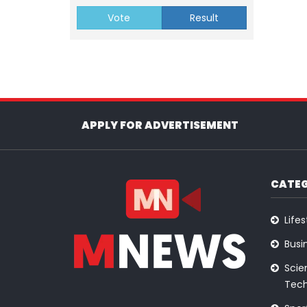
Vote
Result
APPLY FOR ADVERTISEMENT
CATEG
Lifes
Busi
Scie
Tech