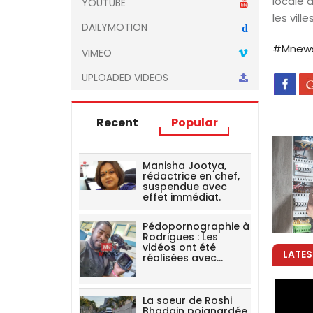
locale 
YOUTUBE
les vill
DAILYMOTION
d
#Mnew
VIMEO
UPLOADED VIDEOS
Recent
Popular
Manisha Jootya,
rédactrice en chef,
suspendue avec
effet immédiat.
Pédopornographie à
Rodrigues : Les
vidéos ont été
LATES
réalisées avec…
La soeur de Roshi
Bhadain poignardée