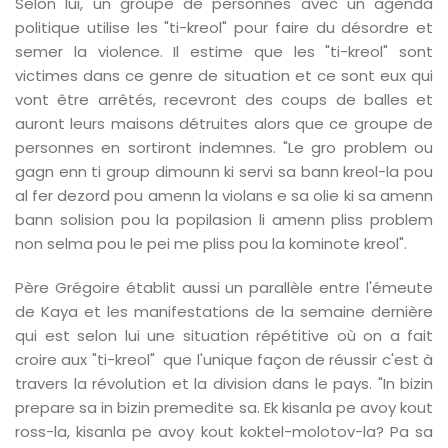
Selon lui, un groupe de personnes avec un agenda
politique utilise les "ti-kreol" pour faire du désordre et
semer la violence. Il estime que les "ti-kreol" sont
victimes dans ce genre de situation et ce sont eux qui
vont être arrêtés, recevront des coups de balles et
auront leurs maisons détruites alors que ce groupe de
effet immédiat.
personnes en sortiront indemnes. "Le gro problem ou
gagn enn ti group dimounn ki servi sa bann kreol-la pou
al fer dezord pou amenn la violans e sa olie ki sa amenn
éalisées avec…
bann solision pou la popilasion li amenn pliss problem
non selma pou le pei me pliss pou la kominote kreol".
Père Grégoire établit aussi un parallèle entre l'émeute
ar son…
de Kaya et les manifestations de la semaine dernière
qui est selon lui une situation répétitive où on a fait
croire aux "ti-kreol" que l'unique façon de réussir c'est à
s…
travers la révolution et la division dans le pays. "In bizin
prepare sa in bizin premedite sa. Ek kisanla pe avoy kout
ross-la, kisanla pe avoy kout koktel-molotov-la? Pa sa