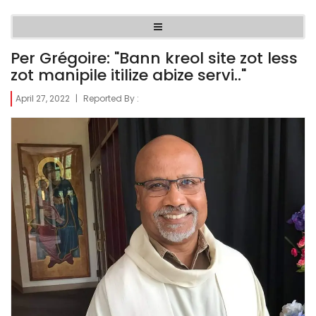
Per Grégoire: "Bann kreol site zot less
zot manipile itilize abize servi.."
April 27, 2022
|
Reported By :