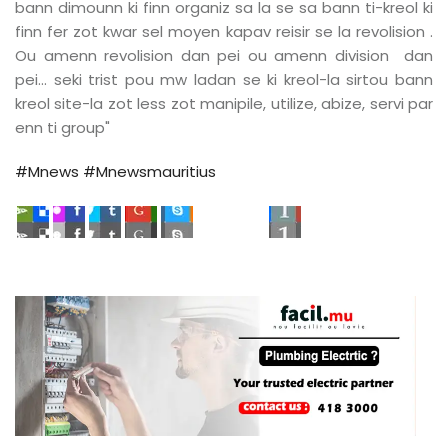
 étudiants des…
bann dimounn ki finn organiz sa la se sa bann ti-kreol ki
finn fer zot kwar sel moyen kapav reisir se la revolision .
Ou amenn revolision dan pei ou amenn division dan
pei... seki trist pou mw ladan se ki kreol-la sirtou bann
kreol site-la zot less zot manipile, utilize, abize, servi par
enn ti group"
#Mnews
#Mnewsmauritius