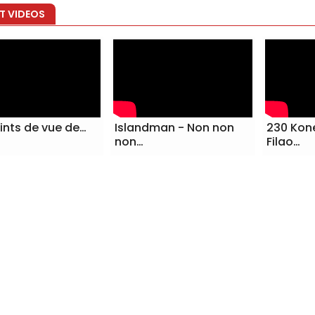
T VIDEOS
ints de vue de…
Islandman - Non non
230 Kon
non…
Filao…