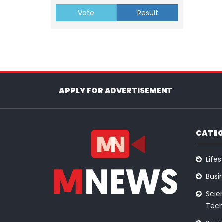
Vote
Result
APPLY FOR ADVERTISEMENT
CATEG
Lifes
Busi
Scie
Tech