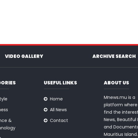
VIDEO GALLERY
ARCHIVE SEARCH
ORIES
USEFUL LINKS
ABOUT US
Mnews.mu is a
tyle
Home
platform where 
ness
All News
find the interes
News, Beautiful
nce &
Contact
and Documenta
nology
Mauritius Island.