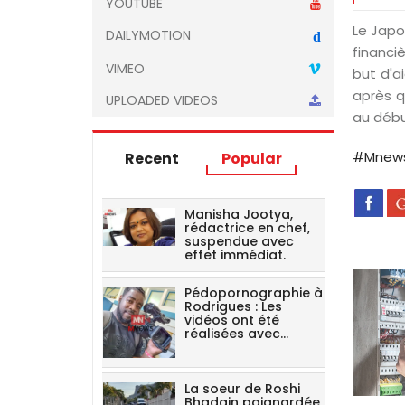
YOUTUBE
Le Japo
DAILYMOTION
d
financi
VIMEO
but d'a
après q
UPLOADED VIDEOS
au débu
#Mnew
Recent
Popular
Manisha Jootya,
rédactrice en chef,
suspendue avec
effet immédiat.
Pédopornographie à
Rodrigues : Les
vidéos ont été
réalisées avec…
La soeur de Roshi
Bhadain poignardée