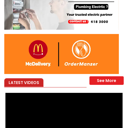
effet immédiat.
éalisées avec…
LATEST VIDEOS
ar son…
s…