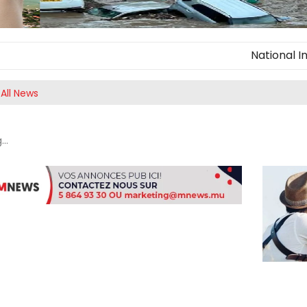
National Innovato
All News
..