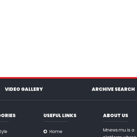
VIDEO GALLERY
ARCHIVE SEARCH
ORIES
USEFUL LINKS
ABOUT US
Mnews.mu is a
tyle
Home